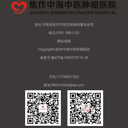
地址:河南省焦作市迎宾路南段董永故里
电话:0391-3881120
网站地图
Copyright©焦作中海中医肿瘤医院
备案号:
豫ICP备19025787号-45
手机:17739521333
邮箱:990310646@qq.com