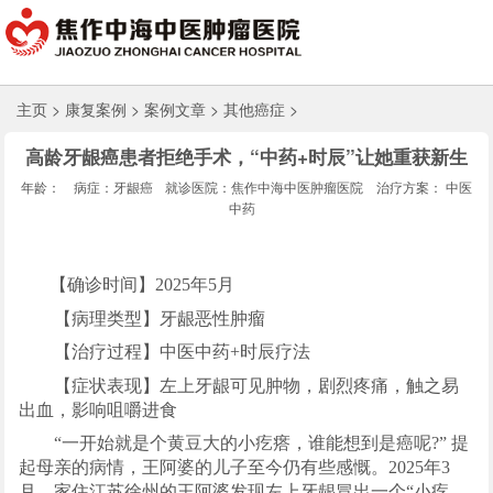
主页
>
康复案例
>
案例文章
>
其他癌症
>
高龄牙龈癌患者拒绝手术，“中药+时辰”让她重获新生
年龄：
病症：牙龈癌
就诊医院：焦作中海中医肿瘤医院
治疗方案： 中医
中药
【确诊时间】2025年5月
【病理类型】牙龈恶性肿瘤
【治疗过程】中医中药+时辰疗法
【症状表现】左上牙龈可见肿物，剧烈疼痛，触之易
出血，影响咀嚼进食
“一开始就是个黄豆大的小疙瘩，谁能想到是癌呢?” 提
起母亲的病情，王阿婆的儿子至今仍有些感慨。2025年3
月，家住江苏徐州的王阿婆发现左上牙龈冒出一个“小疙