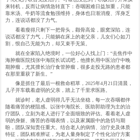
来转机，反而让病情急转直下：吞咽困难日益加重，只能
靠米汤、牛奶等流食勉强维持，身体也日渐消瘦、浑身乏
力，连说话都没了力气。
看着瘦得只剩下一把骨头，颧骨高耸，眼窝深陷，连
说话都没了力气，只能躺在床上的老父亲，儿女们心如刀
割，恨自己无能为力，却又束手无策。
就在全家陷入绝境时，一位好心人找上门：“去焦作中
海肿瘤医院找张中海院长试试吧，他擅长用中医治疗中晚
期肿瘤，尤其擅长治疗食管肿瘤，很多走投无路的患者都
在那里重获了新生。”
像是抓住了最后一根救命稻草，2025年4月21日清晨，
儿子开车载着虚弱的父亲，踏上了千里求医路。
就诊时，老人虚弱得几乎无法坐稳，每一次吞咽都伴
随着痛苦的梗阻感。以张中海院长、医助郭助理为主的治
疗团队，立刻为老人进行了全面细致的评估。看着老人虚
弱的身躯、痛苦的吞咽表情，以及家属眼中的急切与期
盼，团队深知责任重大。结合老人的病情、治疗史及体质
特征，团队精准辨证，为老人量身制定了个性化治疗方案