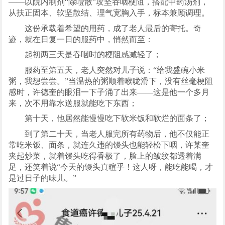
——以院内制剂“除噎散”攻坚吞咽梗阻，搭配中药汤剂，
从扶正固本、软坚散结、理气宽胸入手，标本兼顾调理。
这份承载着希望的用药，成了老人最后的寄托。奇
迹，就在日复一日的服药中，悄然而至：
起初两三天是吞咽时的梗阻感减轻了；
服药至第五天，老人突然对儿子说：“给我盛碗小米
粥，我想尝尝。”当温热的粥顺着喉咙滑下，没有丝毫梗阻
感时，许德奎的眼泪一下子涌了出来——这是他一个多月
来，次不用靠水送服就能吃下东西；
第十天，他居然能慢慢吃下软米饭和软烂的面条了；
到了第二十天，当老人服完所有药物后，他不仅能正
常吃米饭、面条，就连久违的馒头也能轻松下咽，许某奎
夹起炒菜，就着馒头吃得香极了，脸上的皱纹都透着满
足，还笑着说“今天的馒头真暄乎！这人呀，能吃能喝，才
是过日子的味儿。”