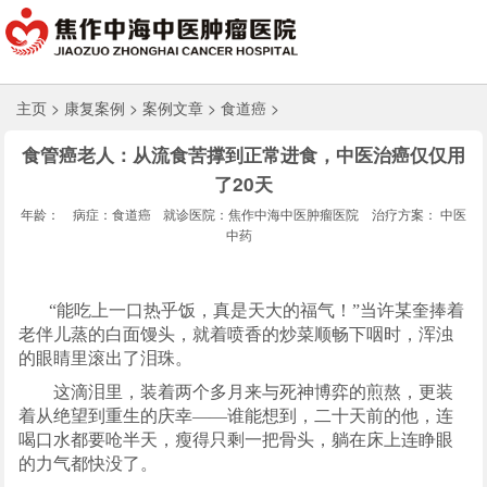
主页
>
康复案例
>
案例文章
>
食道癌
>
食管癌老人：从流食苦撑到正常进食，中医治癌仅仅用
了20天
年龄：
病症：食道癌
就诊医院：焦作中海中医肿瘤医院
治疗方案： 中医
中药
“能吃上一口热乎饭，真是天大的福气！”当许某奎捧着
老伴儿蒸的白面馒头，就着喷香的炒菜顺畅下咽时，浑浊
的眼睛里滚出了泪珠。
这滴泪里，装着两个多月来与死神博弈的煎熬，更装
着从绝望到重生的庆幸——谁能想到，二十天前的他，连
喝口水都要呛半天，瘦得只剩一把骨头，躺在床上连睁眼
的力气都快没了。