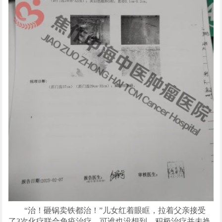
“治！砸锅卖铁都治！”儿女红着眼眶，拉着父亲接受
了3次化疗联合免疫治疗。可谁也没想到，积极治疗并未换