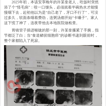
2025年初，本该安享晚年的许某奎老人，吃饭时突然
添了个“怪毛病”：咬一口馒头，必须就着半碗热水才能慢
慢咽下去，起初他以为是“自己老了，牙口不行了”，可没
过多久，软面条咽着费劲，连粥汤都开始“卡嗓子”。家人
这下慌了神了，连夜带他去本地医院做检查。
胃镜管子插进喉咙的那一刻，许某奎攥紧了手腕，指
节都泛了白；当“食道鳞状细胞癌”的诊断书递到眼前时，
整个家都陷入了死寂。