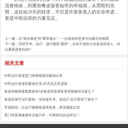
流食续命，到重拾餐桌饭香如常的幸福感，从黑暗到光
明，这短短20天的转变，不仅是许某奎老人的生命奇迹，
更是中医抗癌的力量见证。
上一篇：
从“滴水难进”到“重享烟火”：一位食道癌患者与治瘤王的相遇
下一篇：
历经手术、化疗、放疗数轮“轰炸”，水米不进的七旬食道癌老人，何
以重获进食自由?
相关文章
中药治疗食道贲门癌晚期成功案例分享
中药治疗食道癌案例分享:20天后正常进食
食道癌晚期康复案例:81岁食道癌患者靠胃管能够存活多久？
食道癌保守治疗案例：没有做手术、放化疗,也可获得了新生？
开道除噎：让这个晚期食道癌患者，再无饿毙之忧
贲门癌患者健康存活逾六年，中西医结合这样治！