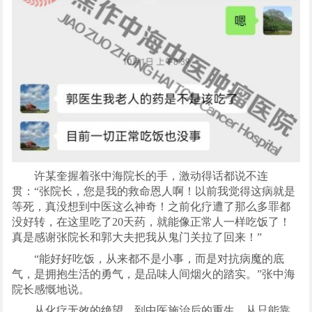
许某奎握着张中海院长的手，激动得话都说不连
贯：“张院长，您是我的救命恩人啊！以前我觉得这病就是
等死，真没想到中医这么神奇！之前化疗遭了那么多罪都
没好转，在这里吃了20天药，就能像正常人一样吃饭了！
真是感谢张院长和郭大夫把我从鬼门关拉了回来！”
“能好好吃饭，从来都不是小事，而是对抗病魔的底
气，是拥抱生活的勇气，是品味人间烟火的踏实。”张中海
院长感慨地说。
从化疗无效的绝望，到中医施治后的重生，从只能靠