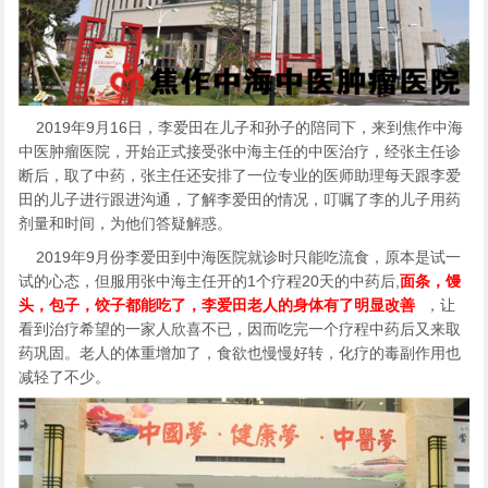
2019年9月16日，李爱田在儿子和孙子的陪同下，来到焦作中海
中医肿瘤医院，开始正式接受张中海主任的中医治疗，经张主任诊
断后，取了中药，张主任还安排了一位专业的医师助理每天跟李爱
田的儿子进行跟进沟通，了解李爱田的情况，叮嘱了李的儿子用药
剂量和时间，为他们答疑解惑。
2019年9月份李爱田到中海医院就诊时只能吃流食，原本是试一
试的心态，但服用张中海主任开的1个疗程20天的中药后,
面条，馒
头，包子，饺子都能吃了，李爱田老人的身体有了明显改善
，让
看到治疗希望的一家人欣喜不已，因而吃完一个疗程中药后又来取
药巩固。老人的体重增加了，食欲也慢慢好转，化疗的毒副作用也
减轻了不少。