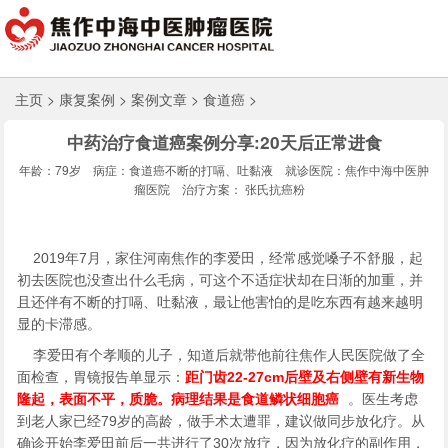
主页
>
康复案例
>
案例文章
>
食道癌
>
中药治疗食道癌案例分享:20天后正常进食
年龄：79岁
病症：食道癌不断的打嗝、吐黏液
就诊医院：焦作中海中医肿
瘤医院
治疗方案： 张氏抗癌粉
2019年7月，家住河南焦作的李爱田，经常感觉嗓子不舒服，起
初去医院也没查出什么毛病，可这个不适症状却在日渐的加重，并
且还伴有不断的打嗝、吐黏液，最让他害怕的是吃东西有越来越明
显的卡滞感。
李爱田有个孝顺的儿子，知道后就带他前往焦作人民医院做了全
面检查，胃镜报告单显示：
距门齿22-27cm后壁及右侧壁有新生物
隆起，表面不平，质脆。病理结果是食道鳞状细胞癌
。医生考虑
到老人家已经79岁的高龄，做手术太遭罪，建议做同步放化疗。从
确诊开始李爱田前后一共进行了30次放疗，因为放化疗的副作用，