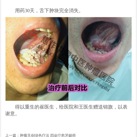
用药30天，舌下肿块完全消失。
得以重生的崔医生，给医院和王医生赠送锦旗，以表
谢意。
上一篇：
肿瘤无创绿色疗法 四诊疗愈牙龈癌