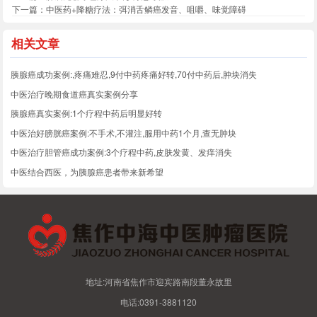
下一篇：
中医药+降糖疗法：弭消舌鳞癌发音、咀嚼、味觉障碍
相关文章
胰腺癌成功案例:,疼痛难忍,9付中药疼痛好转,70付中药后,肿块消失
中医治疗晚期食道癌真实案例分享
胰腺癌真实案例:1个疗程中药后明显好转
中医治好膀胱癌案例:不手术,不灌注,服用中药1个月,查无肿块
中医治疗胆管癌成功案例:3个疗程中药,皮肤发黄、发痒消失
中医结合西医，为胰腺癌患者带来新希望
地址:河南省焦作市迎宾路南段董永故里
电话:0391-3881120