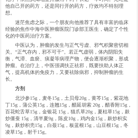
他自己开的药方，还是同行开的药方，疗效均不特别理
想。
迷茫焦虑之际，一个朋友向他推荐了具有丰富的临床
经验的焦作中海中医肿瘤医院门诊部王医生，确定了个性
化的中医药治疗方案。
中医认为，肿瘤的发生与正气亏虚、邪气积聚密切相
关。“正气存内，邪不可干”。若正气虚弱，体内阴阳失
衡，气滞、血瘀、痰凝等病理产物，便会逐渐积聚，形成
肿瘤。在治疗上，中医强调扶正祛邪，既要扶助人体正
气，提高机体的免疫力，又要祛除病邪，抑制肿瘤的生
长。
方剂
北沙参15g，麦冬15g，土贝母20g，黄芩15g，紫花地
丁15g，蒲公英15g，连翘15g，醋延胡索 20g，醋香附15g，
百花蛇舌草15g，金银花 15g，猫爪草20g，夏枯草15g，麸
炒僵蚕 15g，清半夏9g，陈皮10g，鸡内金15g，麸炒枳实
9g，麸炒枳壳15g，白蔹15g，板蓝根15g，山豆根15g，冬
凌草15g，射干15g。