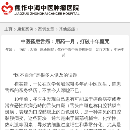
主页
>
康复案例
>
案例文章
>
其他癌症
>
中医罹患舌癌：用药一月，打破十年魔咒
年龄：
病症：舌癌
就诊医院：焦作中海中医肿瘤医院
治疗方案： 中医中
药
“医不自治”是很多人谈及的话题。
崔某建，一位在医学领域深耕多年的中医医生，罹患
舌癌的亲身经历，不禁令人唏嘘不已。
10年前，崔医生发现自己患有可能属于癌前病变或者
潜在恶性疾病范畴的舌头白斑（
舌头白斑也称口腔黏膜白
斑病，表现为口腔黏膜上的白色斑块，是一种常见的口腔
黏膜病变。这些斑块，通常是由于局部机械性、化学性、
热刺激等因素，导致的细胞过度增生和异常分化。尤其是