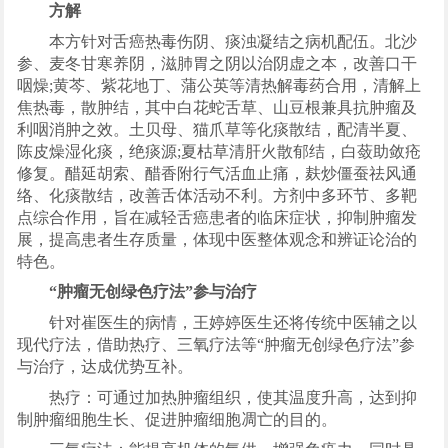
方解
本方针对舌癌热毒伤阴、痰浊凝结之病机配伍。北沙
参、麦冬甘寒养阴，滋肺胃之阴以治阴虚之本，改善口干
咽燥;黄芩、紫花地丁、蒲公英等清热解毒药合用，清解上
焦热毒，散肿结，其中白花蛇舌草、山豆根兼具抗肿瘤及
利咽消肿之效。土贝母、猫爪草等化痰散结，配清半夏、
陈皮燥湿化痰，绝痰源;夏枯草清肝火散郁结，白蔹助敛疮
修复。醋延胡索、醋香附行气活血止痛，麸炒僵蚕祛风通
络、化痰散结，改善舌体活动不利。方剂中多环节、多靶
点综合作用，旨在减轻舌癌患者的临床症状，抑制肿瘤发
展，提高患者生存质量，体现中医整体观念和辨证论治的
特色。
“肿瘤无创绿色疗法”参与治疗
针对崔医生的病情，王婷婷医生还将传统中医辅之以
现代疗法，借助热疗、三氧疗法等“肿瘤无创绿色疗法”参
与治疗，达成优势互补。
热疗：可通过加热肿瘤组织，使其温度升高，达到抑
制肿瘤细胞生长、促进肿瘤细胞凋亡的目的。