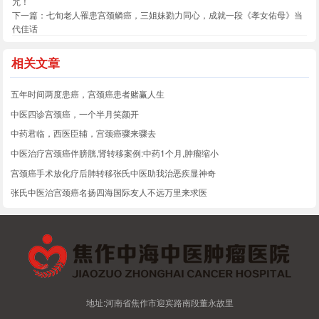
咒！
下一篇：
七旬老人罹患宫颈鳞癌，三姐妹勠力同心，成就一段《孝女佑母》当
代佳话
相关文章
五年时间两度患癌，宫颈癌患者赌赢人生
中医四诊宫颈癌，一个半月笑颜开
中药君临，西医臣辅，宫颈癌骤来骤去
中医治疗宫颈癌伴膀胱,肾转移案例:中药1个月,肿瘤缩小
宫颈癌手术放化疗后肺转移张氏中医助我治恶疾显神奇
张氏中医治宫颈癌名扬四海国际友人不远万里来求医
地址:河南省焦作市迎宾路南段董永故里