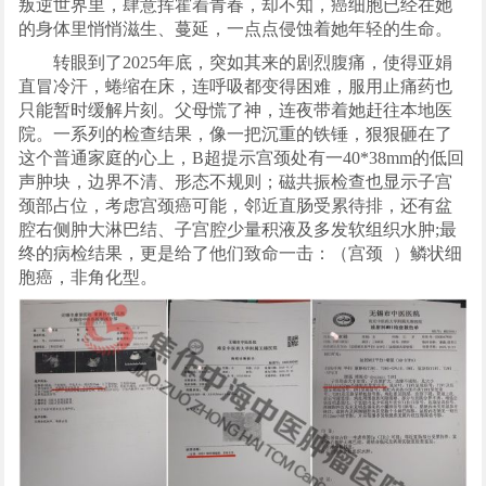
叛逆世界里，肆意挥霍着青春，却不知，癌细胞已经在她
的身体里悄悄滋生、蔓延，一点点侵蚀着她年轻的生命。
转眼到了2025年底，突如其来的剧烈腹痛，使得亚娟
直冒冷汗，蜷缩在床，连呼吸都变得困难，服用止痛药也
只能暂时缓解片刻。父母慌了神，连夜带着她赶往本地医
院。一系列的检查结果，像一把沉重的铁锤，狠狠砸在了
这个普通家庭的心上，B超提示宫颈处有一40*38mm的低回
声肿块，边界不清、形态不规则；磁共振检查也显示子宫
颈部占位，考虑宫颈癌可能，邻近直肠受累待排，还有盆
腔右侧肿大淋巴结、子宫腔少量积液及多发软组织水肿;最
终的病检结果，更是给了他们致命一击：（
宫颈
）鳞状细
胞癌，非角化型。