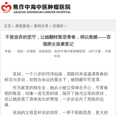
主页
>
康复案例
>
案例文章
>
宫颈癌
>
不曾放弃的坚守，让她翻转叛逆青春，得以救赎——宫
颈癌女孩康复记
年龄：
病症：宫颈癌
就诊医院：焦作中海中医肿瘤医院
治疗方案： 中医
中药
亚娟，一个21岁的菏泽姑娘，眉眼间本该盛满青春的
鲜活与灵动，却曾在命运的重击下，被阴霾牢牢笼罩。
作为家里的独生女，她从小被父母捧在手心，可青春
期的叛逆，却像一道无形的墙，隔开了她与父母的牵挂，
也让她忽视了身体发出的警报，一步步走向了危险的边
缘。
亚娟的父母是朴实的农民，一辈子勤勤恳恳，更大的