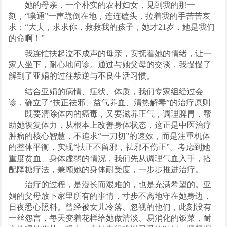
她的母亲，一个朴实的农村妇女，见到我的那一
刻，“噗通”一声跪倒在地，连连磕头，拉着我的手苦苦哀
求：“大夫，求求你，救救我的孩子，她才21岁，她是我们
的命啊！”
我连忙扶起泣不成声的母亲，安抚着她的情绪，让一
家人坐下，耐心地问诊。通过与她父母的交谈，我慢慢了
解到了亚娟的过往叛逆与不良生活习惯。
结合亚娟的病情、症状、体质，我们专家组经过会
诊，确立了“扶正祛邪、益气养血、清热解毒”的治疗原则
——既要清除体内的癌毒，又要滋养正气，调理脾胃，帮
助她恢复体力，从根本上改善身体状态，这正是中医治疗
肿瘤的核心智慧，不追求“一刀切”的速效，而是注重机体
的整体平衡，实现“扶正不留邪，祛邪不伤正”。考虑到她
重度贫血、身体虚弱的情况，我们先从调理气血入手，搭
配降糖疗法，兼顾她的身体耐受度，一步步推进治疗。
治疗的过程，是漫长而艰难的，也是充满希望的。亚
娟的父母放下家里所有的事情，寸步不离地守在她身边，
日夜悉心照料。曾经被女儿冷落、忽视的他们，此刻没有
一丝怨言，每天变着花样给她做清淡、易消化的饭菜，耐