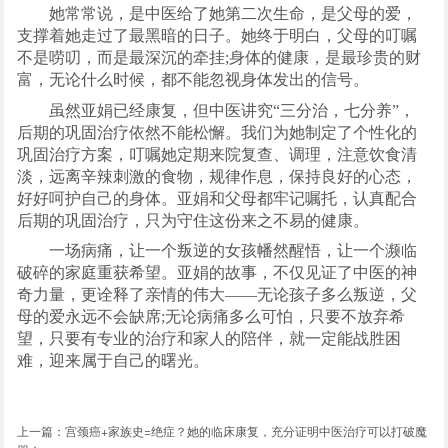
她常常说，是中医给了她第二次生命，是父母的爱，
支撑着她走过了最黑暗的日子。她终于明白，父母的叮嘱
不是唠叨，而是最深沉的牵挂;身体的健康，是最珍贵的财
富，无论什么时候，都不能忽视身体发出的信号。
虽然亚娟已经康复，但中医讲究“三分治，七分养”，
后期的巩固治疗依然不能松懈。我们为她制定了个性化的
巩固治疗方案，叮嘱她定期来院复查、调理，注意饮食清
淡，远离辛辣刺激的食物，规律作息，保持良好的心态，
好好呵护自己的身体。亚娟和父母都牢记嘱托，认真配合
后期的巩固治疗，只为守住这份来之不易的健康。
一场病痛，让一个叛逆的女孩幡然醒悟，让一个濒临
破碎的家庭重获希望。亚娟的故事，不仅见证了中医的神
奇力量，更诠释了亲情的伟大——无论孩子多么叛逆，父
母的爱永远不会缺席;无论病痛多么可怕，只要不放弃希
望，只要有专业的治疗和家人的陪伴，就一定能战胜困
难，迎来属于自己的曙光。
上一篇：
宫颈癌+家族史=绝症？她的临床康复，充分证明中医治疗可以打破魔