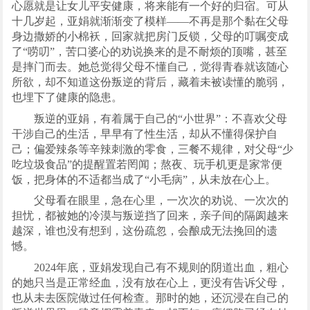
心愿就是让女儿平安健康，将来能有一个好的归宿。可从
十几岁起，亚娟就渐渐变了模样——不再是那个黏在父母
身边撒娇的小棉袄，回家就把房门反锁，父母的叮嘱变成
了“唠叨”，苦口婆心的劝说换来的是不耐烦的顶嘴，甚至
是摔门而去。她总觉得父母不懂自己，觉得青春就该随心
所欲，却不知道这份叛逆的背后，藏着未被读懂的脆弱，
也埋下了健康的隐患。
叛逆的亚娟，有着属于自己的“小世界”：不喜欢父母
干涉自己的生活，早早有了性生活，却从不懂得保护自
己；偏爱辣条等辛辣刺激的零食，三餐不规律，对父母“少
吃垃圾食品”的提醒置若罔闻；熬夜、玩手机更是家常便
饭，把身体的不适都当成了“小毛病”，从未放在心上。
父母看在眼里，急在心里，一次次的劝说、一次次的
担忧，都被她的冷漠与叛逆挡了回来，亲子间的隔阂越来
越深，谁也没有想到，这份疏忽，会酿成无法挽回的遗
憾。
2024年底，亚娟发现自己有不规则的阴道出血，粗心
的她只当是正常经血，没有放在心上，更没有告诉父母，
也从未去医院做过任何检查。那时的她，还沉浸在自己的