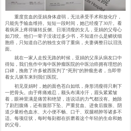
重度贫血的亚娟身体虚弱，无法承受手术和放化疗，
只能先予输血维持。短短一段时间，她已经瘦了30斤。看
着病床上疼得辗转反侧、日渐消瘦的女儿，亚娟的父母心
如刀绞。他们一辈子没读过多少书，不知道什么是鳞状细
胞癌，只知道自己的独生女得了重病，夫妻俩整日以泪洗
面。
就在一家人走投无路的时候，亚娟的父亲从病友口中
得知，我们焦作中海中医肿瘤医院的中医治癌拥有理想的
口碑，挽救了许多被西医判了“死刑”的肿瘤患者，当即带
着女儿驱车来到我们医院。
初见亚娟时，她的面色苍白如纸，身形消瘦得只剩下
一把骨头。由于疼痛难忍，额头布满冷汗，眉头紧紧皱
着，眼神里满是痛苦和绝望，连说话的力气都没有。她除
了剧烈腹痛，还有腹部下坠、严重贫血、进食后腹胀、阴
道少量粉色血水、大小便不畅、口干、双腿稍肿等诸多不
适。每项症状，每时每刻都在折磨着这个年轻的生命和她
的父母。