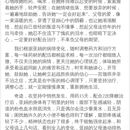
心地喂她吃药、喝水，在她疼得难以忍受的时候，紧紧握
着她的手，轻声安慰；在她情绪低落、想要放弃的时候，
一遍遍地鼓励她，告诉她“一定会好起来”。父母的爱，像
一束温暖的光，穿透了亚娟心中的阴霾，也让她渐渐醒
悟，想起自己曾经的叛逆与不懂事，想起父母这些年的付
出与牵挂，她忍不住流下了愧疚的泪水，也暗暗下定决
心，一定要好好配合治疗，不辜负父母的期望。
我们根据亚娟的病情变化，随时调整药方和治疗方
案，每一味药材的配伍都精益求精，每一次治疗都细致入
微。不仅关注她的病情，更关注她的心理状态，体味她所
承受着远超同龄人的痛苦和压力，时常和她谈心，开导
她、鼓励她，让她树立起战胜疾病的信心——宫颈癌并非
不治之症，尤其是在中医的精心调理下，只要坚持治疗、
调整心态，就一定能慢慢康复，重新拥抱生活。
奇迹，在坚持中悄然发生。用药15天，配合2次降糖治
疗后，亚娟的身体有了明显的好转：腹部下坠感减轻，阴
道的粉色血水彻底消失，只是偶尔会流少量黄水，且无异
味；困扰她许久的大小便不畅也得到了缓解，腹部疼痛减
轻了不少，精神状态也好了很多，终于能勉强坐起来，和
父母说上几句话。看到女儿的变化，亚娟的父母激动得热