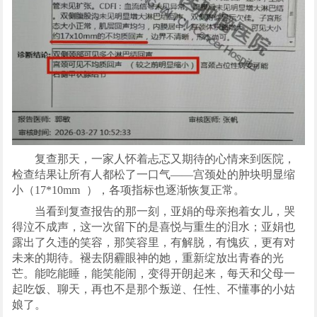
复查那天，一家人怀着忐忑又期待的心情来到医院，
检查结果让所有人都松了一口气——宫颈处的肿块明显缩
小（
17*10mm
），各项指标也逐渐恢复正常。
当看到复查报告的那一刻，亚娟的母亲抱着女儿，哭
得泣不成声，这一次留下的是喜悦与重生的泪水；亚娟也
露出了久违的笑容，那笑容里，有解脱，有愧疚，更有对
未来的期待。褪去阴霾眼神的她，重新绽放出青春的光
芒。能吃能睡，能笑能闹，变得开朗起来，每天和父母一
起吃饭、聊天，再也不是那个叛逆、任性、不懂事的小姑
娘了。