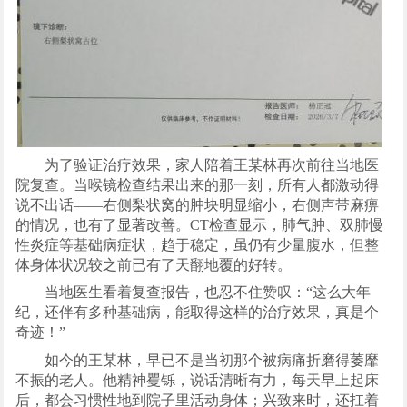
为了验证治疗效果，家人陪着王某林再次前往当地医
院复查。当喉镜检查结果出来的那一刻，所有人都激动得
说不出话——右侧梨状窝的肿块明显缩小，右侧声带麻痹
的情况，也有了显著改善。CT检查显示，肺气肿、双肺慢
性炎症等基础病症状，趋于稳定，虽仍有少量腹水，但整
体身体状况较之前已有了天翻地覆的好转。
当地医生看着复查报告，也忍不住赞叹：“这么大年
纪，还伴有多种基础病，能取得这样的治疗效果，真是个
奇迹！”
如今的王某林，早已不是当初那个被病痛折磨得萎靡
不振的老人。他精神矍铄，说话清晰有力，每天早上起床
后，都会习惯性地到院子里活动身体；兴致来时，还扛着