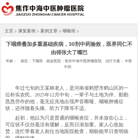
主页
>
康复案例
>
案例文章
>
咽喉癌
>
下咽癌叠加多重基础疾病，30剂中药验效，医界同仁不
由得张大了嘴巴
年龄：
病症：下咽癌
就诊医院：焦作中海中医肿瘤医院
治疗方案： 中医
中药
年过七旬的王某林老人，是河南省鹤壁市鹤山区的一
位朴实农民。2025年12月中旬，一辈子与土地为伴、勤勤
恳恳劳作的他，毫无征兆地出现声音嘶哑、咽喉肿痛症
状，还伴随着头痛、听力下降等不适。
起初，他以为只是普通的咽喉炎症，并未放在心上，
可症状不仅丝毫没有缓解，反而日渐加重。家人心急如
焚，连忙带着老人前往当地医院检查，期盼能早日查明病