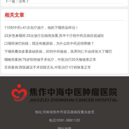
下一篇：没有了
相关文章
110剂中药>41次化疗放疗，他的下咽癌这样治！
22岁患鼻咽癌,33次放疗后病情加重,而半个疗程中药后病症就减轻
口咽癌淋巴转移：我没有糖尿病，为什么吃中药还得降糖？
下咽癌叠加多重基础疾病，30剂中药验效，医界同仁不由得张大了嘴巴
咽喉癌案例:76岁拒绝做手术化疗，中医治疗20天喉镜查正常
舌癌案例:西医建议手术切除舌头,中医治疗1疗程恢复正常
地址:河南省焦作市迎宾路南段董永故里
电话:0391-3881120
网站地图