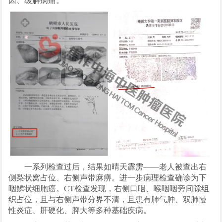
因、缓解病痛。
一系列检查过后，结果如晴天霹雳——老人被查出右
侧梨状窝占位、右侧声带麻痹。进一步病理检查确诊为下
咽鳞状细胞癌。CT检查发现，右侧口咽、喉咽咽旁间隙组
织占位，且与右侧声带分界不清，且患有肺气肿、双肺慢
性炎症、肝硬化、脾大等多种基础疾病。