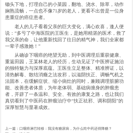
锄头下地，打理自己的小菜园，翻地、浇水、除草，动作
娴熟流畅，一点也不像71岁的老人，更看不出曾是一位身
患重症的癌症患者。
老人的儿子看着父亲的巨大变化，满心欢喜，逢人便
说：“多亏了中海医院的王医生，是她用精湛的医术，救了
我父亲的命，让他重新找回了往日的精气神，我们全家都
一辈子感激她！”
从确诊下咽癌的绝望无助，到中医调理后重获健康、
重返田园，王某林老人的经历，生动见证了中医辨证施治
的独特魅力与深厚底蕴。王医生立足整体、精准辨证，以
清热解毒、散结消癥之法攻邪，以滋阴扶正、调畅气机之
法固本，在缓解症状、缩小病灶的同时，兼顾调理脏腑功
能、改善患者体质，为年老体弱、基础病缠身的肿瘤患
者，开辟了一条温和、安全、有效的康复之路，也让我们
真切看到了中医药在肿瘤治疗中“扶正祛邪、调和阴阳”的
深厚智慧与显著成效。
上一篇：
口咽癌淋巴转移：我没有糖尿病，为什么吃中药还得降糖？