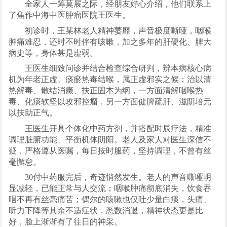
全家人一筹莫展之际，经朋友好心介绍，他们联系上
了焦作中海中医肿瘤医院王医生。
初诊时，王某林老人精神萎靡，声音极度嘶哑，咽喉
肿痛难忍，还时不时伴有咳嗽，加之多年的肝硬化、脾大
病史等，身体甚是虚弱。
王医生细致问诊并结合检查综合研判，辨本病核心病
机为年老正虚、痰瘀热毒结喉，属正虚邪实之候；治以清
热解毒、散结消癥、扶正固本为纲，一方面清解咽喉热
毒、化痰软坚以攻邪控瘤，另一方面健脾疏肝、滋阴培元
以扶助正气。
王医生开具个体化中药方剂，并搭配时辰疗法，精准
调理脏腑功能、平衡机体阴阳。老人及家人对医生深信不
疑，严格遵从医嘱，每日按时服药，坚持调理，不曾有丝
毫懈怠。
30付中药服完后，奇迹悄然发生。老人的声音嘶哑明
显减轻，已能正常与人交流；咽喉肿痛彻底消失，饮食吞
咽不再有丝毫痛苦；偶尔的咳嗽也仅吐少量白痰，头痛、
听力下降等其余不适症状，悉数消退，精神状态更是比
好，脸上渐渐有了往日的神采。